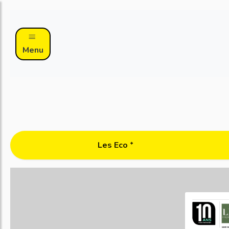
Menu
Les Eco ᐩ