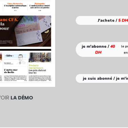
J'achete /
5 DH
je m'abonne /
40
le p
DH
en
je suis abonné / je m'i
VOIR
LA DÉMO