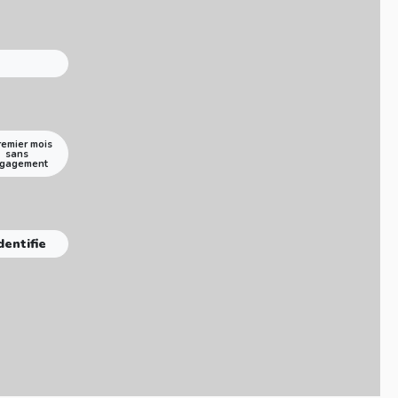
remier mois
sans
gagement
dentifie