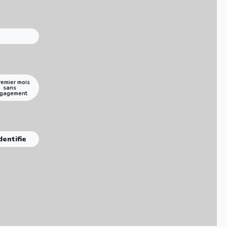
remier mois
sans
gagement
dentifie