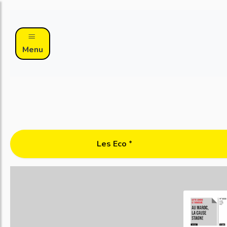
Menu
Les Eco ᐩ