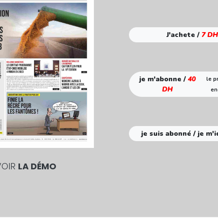
J'achete /
7 DH
je m'abonne /
40
le p
DH
en
je suis abonné / je m'i
VOIR
LA DÉMO