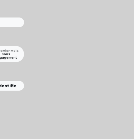
remier mois
sans
gagement
dentifie