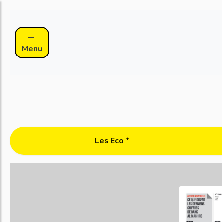
Menu
Les Eco ᐩ