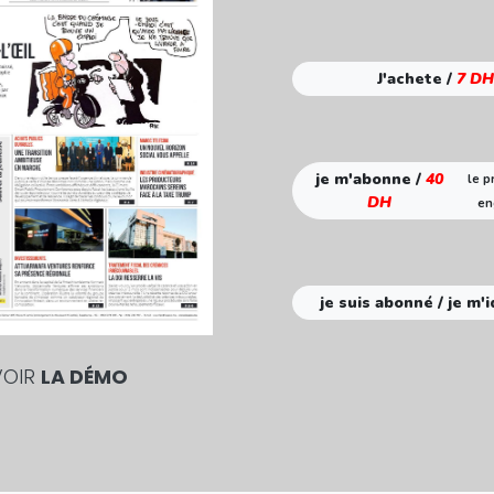
J'achete /
7 DH
je m'abonne /
40
le p
DH
en
je suis abonné / je m'i
VOIR
LA DÉMO