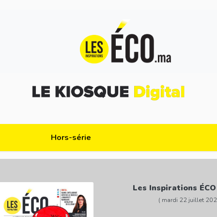
Hors-série
Les Inspirations ÉCO
( mardi 22 juillet 202