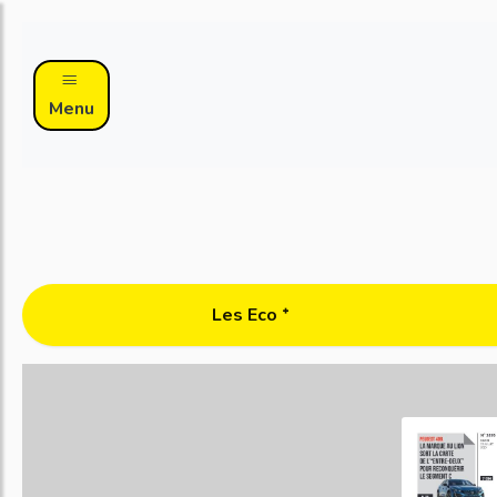
Menu
Les Eco ᐩ