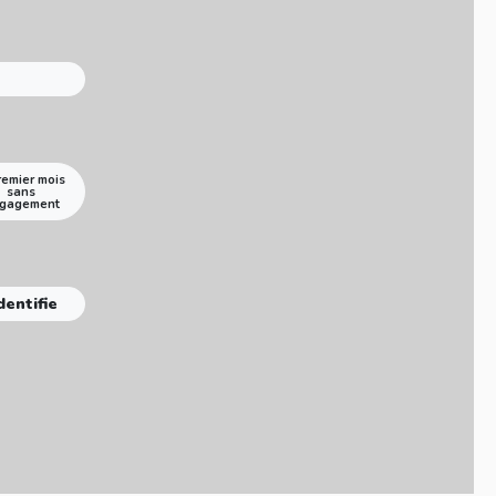
remier mois
sans
gagement
dentifie