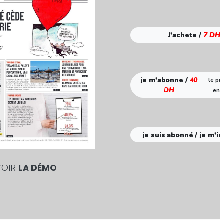
J'achete /
7 DH
je m'abonne /
40
le p
DH
en
je suis abonné / je m'i
VOIR
LA DÉMO