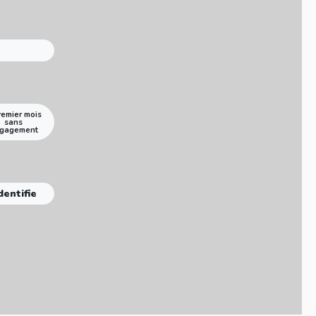
remier mois
sans
gagement
dentifie