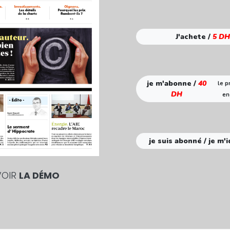
J'achete /
5 DH
je m'abonne /
40
le p
DH
en
je suis abonné / je m'i
VOIR
LA DÉMO