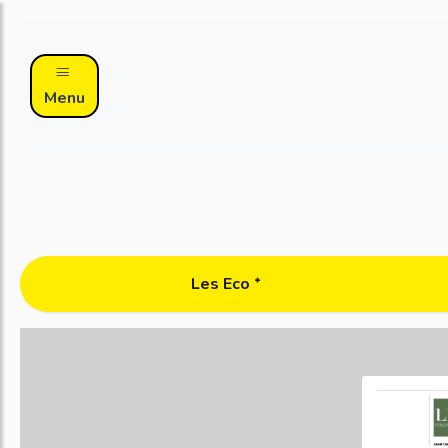
Menu
Les Eco ᐩ