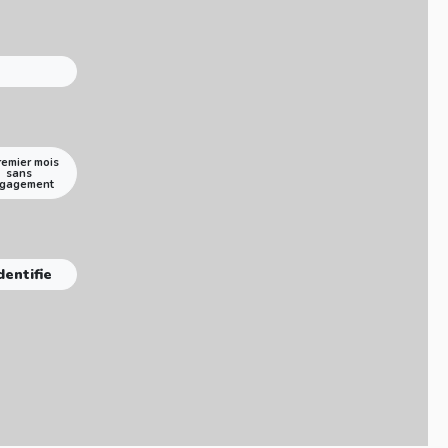
remier mois
sans
gagement
dentifie