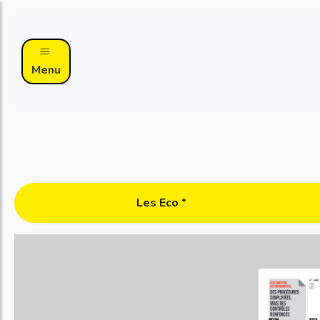
Menu
Les Eco ᐩ