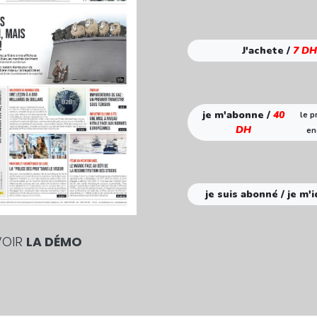
J'achete /
7 DH
je m'abonne /
40
le p
DH
en
je suis abonné / je m'i
VOIR
LA DÉMO