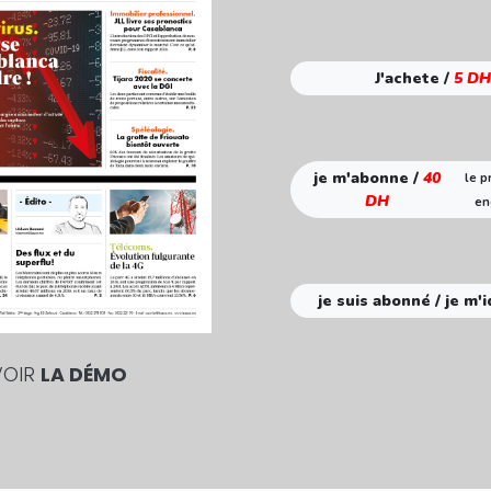
J'achete /
5 DH
je m'abonne /
40
le p
DH
en
je suis abonné / je m'i
VOIR
LA DÉMO