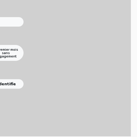
remier mois
sans
gagement
dentifie