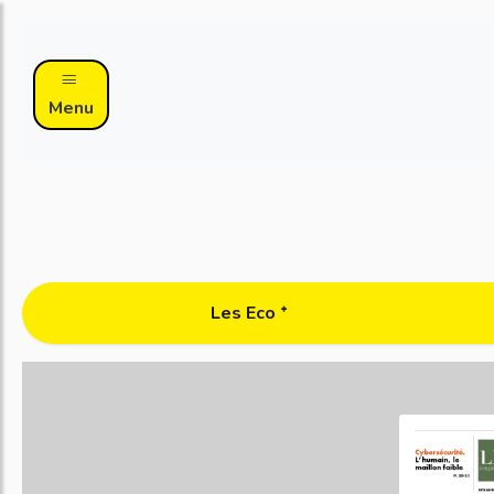
Menu
Les Eco ᐩ