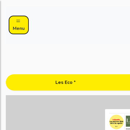
Menu
Les Eco ᐩ