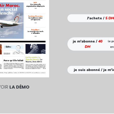
J'achete /
5 DH
je m'abonne /
40
le p
DH
en
je suis abonné / je m'i
VOIR
LA DÉMO