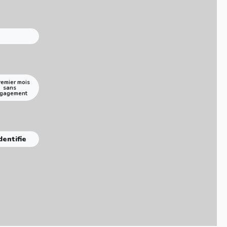
remier mois
sans
gagement
dentifie