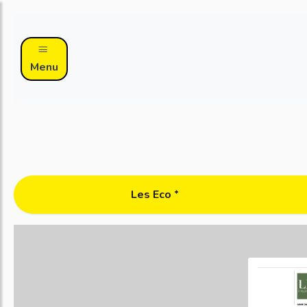
Menu
Les Eco ᐩ