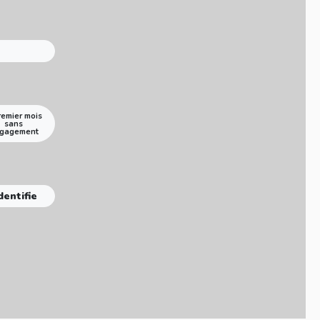
remier mois
sans
gagement
dentifie