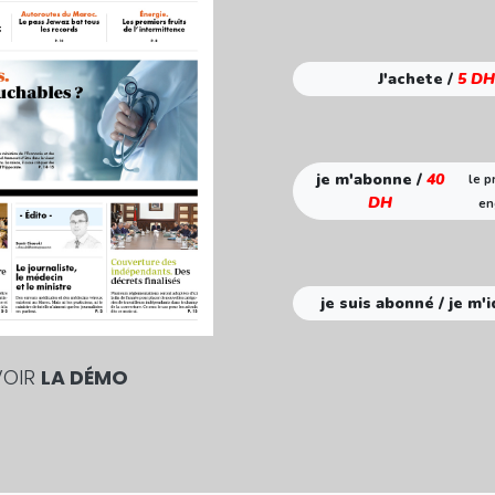
J'achete /
5 DH
je m'abonne /
40
le p
DH
en
je suis abonné / je m'i
VOIR
LA DÉMO