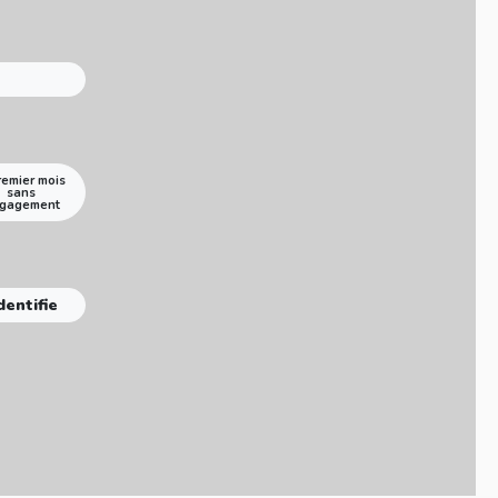
remier mois
sans
gagement
dentifie