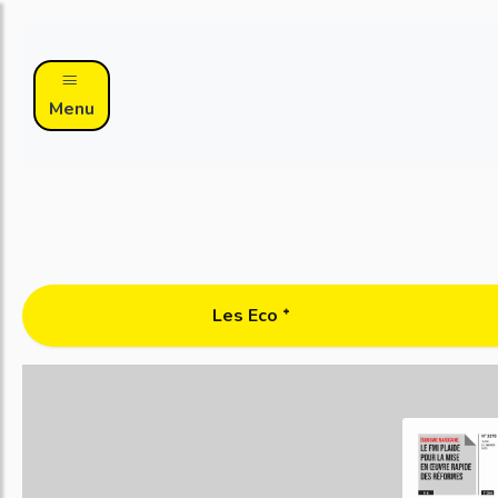
Menu
Les Eco ᐩ