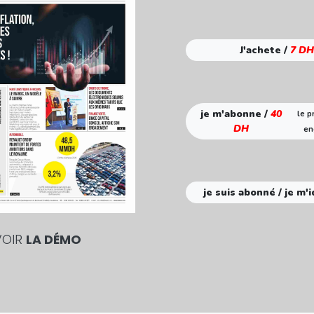
J'achete /
7 DH
je m'abonne /
40
le p
DH
en
je suis abonné / je m'i
VOIR
LA DÉMO