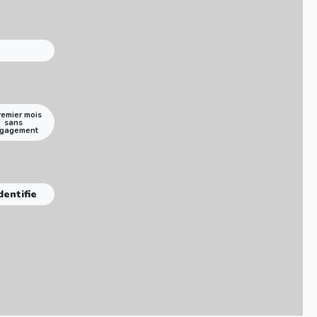
remier mois
sans
gagement
dentifie