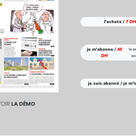
J'achete /
7 DH
je m'abonne /
40
le p
DH
en
je suis abonné / je m'i
VOIR
LA DÉMO