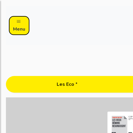
Menu
Les Eco ᐩ