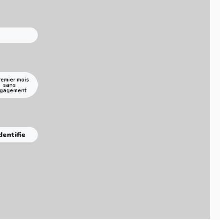
remier mois
sans
gagement
dentifie