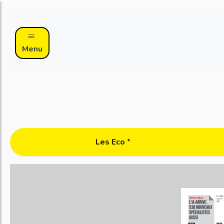
Menu
Les Eco ᐩ