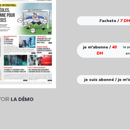
J'achete /
7 DH
je m'abonne /
40
le p
DH
en
je suis abonné / je m'i
VOIR
LA DÉMO