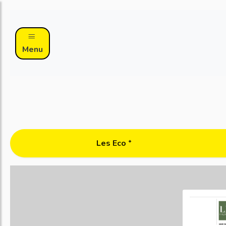
Menu
Les Eco ᐩ