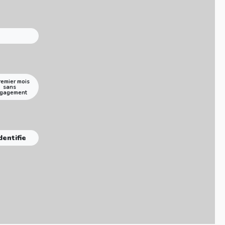
remier mois
sans
gagement
dentifie