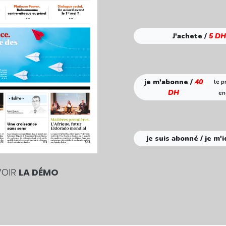
J'achete /
5 DH
je m'abonne /
40
le p
DH
en
je suis abonné / je m'i
VOIR
LA DÉMO