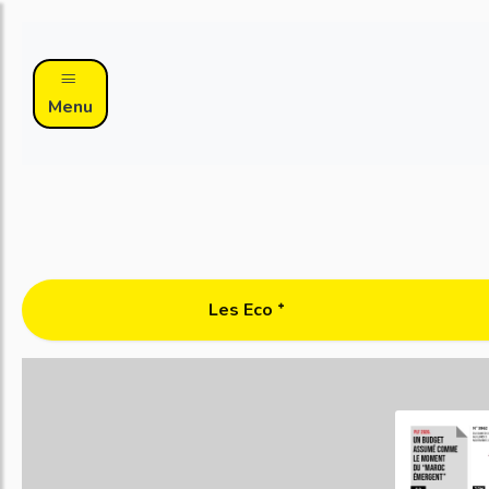
Menu
Les Eco ᐩ