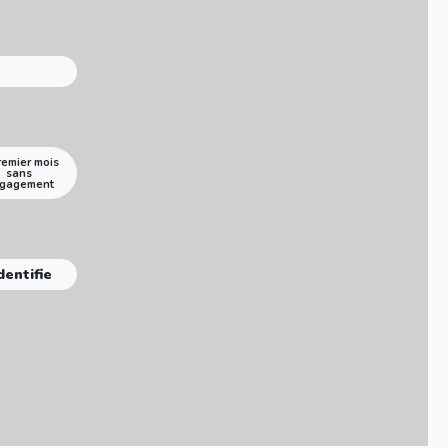
remier mois
sans
gagement
dentifie