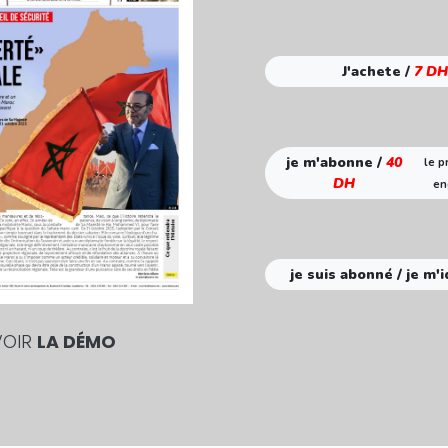
J'achete /
7 DH
je m'abonne /
40
le p
DH
en
je suis abonné / je m'i
VOIR
LA DÉMO