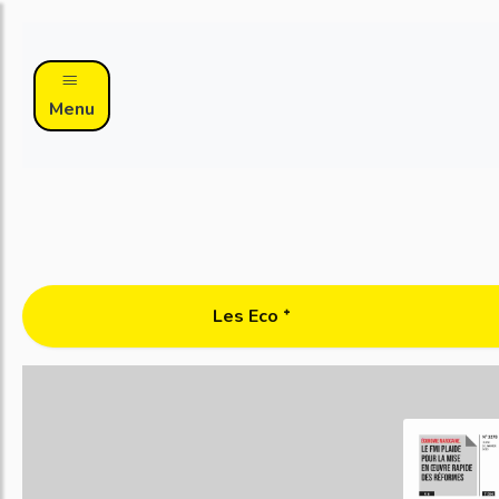
Menu
Les Eco ᐩ