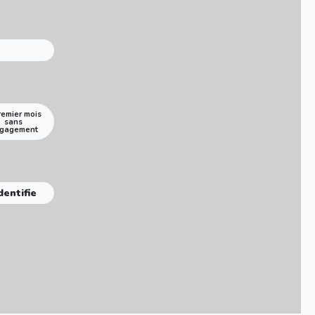
remier mois
sans
gagement
dentifie