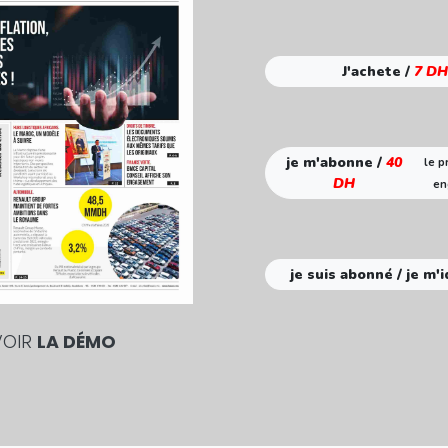
J'achete /
7 DH
je m'abonne /
40
le p
DH
en
je suis abonné / je m'i
VOIR
LA DÉMO