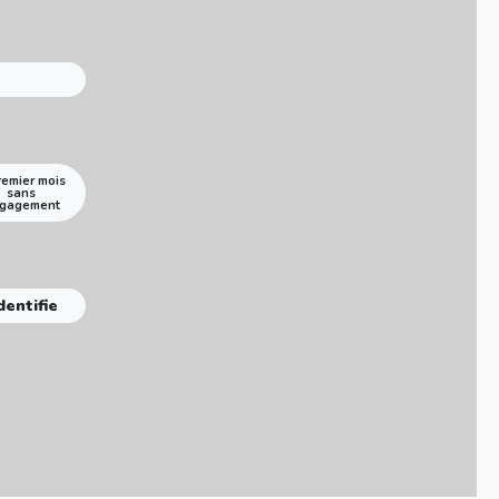
remier mois
sans
gagement
dentifie