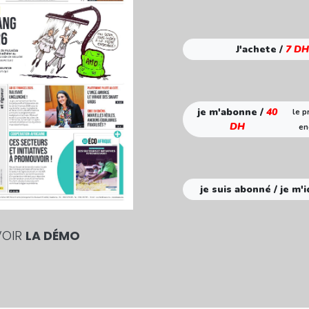
J'achete /
7 DH
je m'abonne /
40
le p
DH
en
je suis abonné / je m'i
VOIR
LA DÉMO