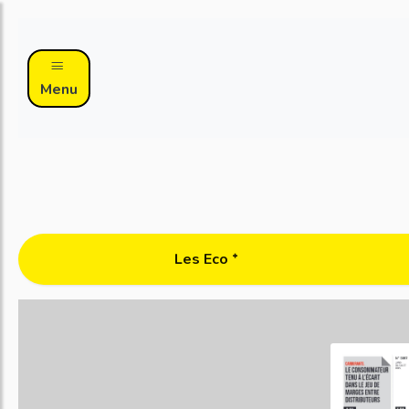
Menu
Les Eco ᐩ