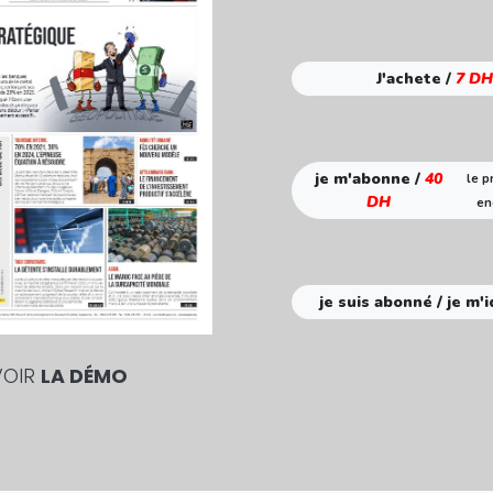
J'achete /
7 DH
je m'abonne /
40
le p
DH
en
je suis abonné / je m'i
VOIR
LA DÉMO