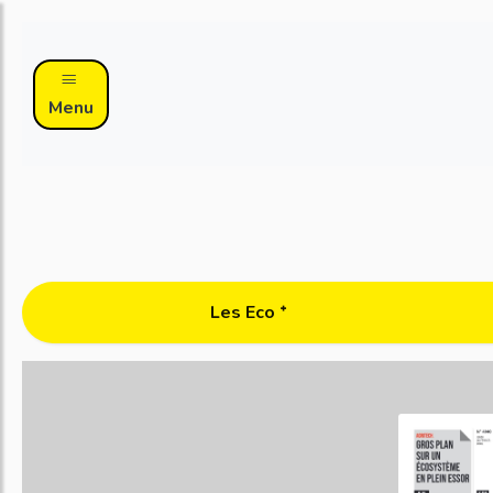
Menu
Les Eco ᐩ