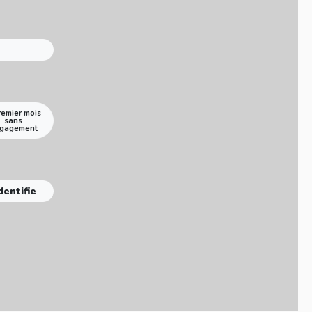
remier mois
sans
gagement
dentifie